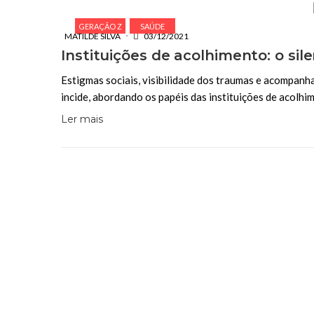
GERAÇÃO Z
SAÚDE
MATILDE SILVA
03/12/2021
Instituições de acolhimento: o s
Estigmas sociais, visibilidade dos traumas e acompanh
incide, abordando os papéis das instituições de acolhi
Ler mais