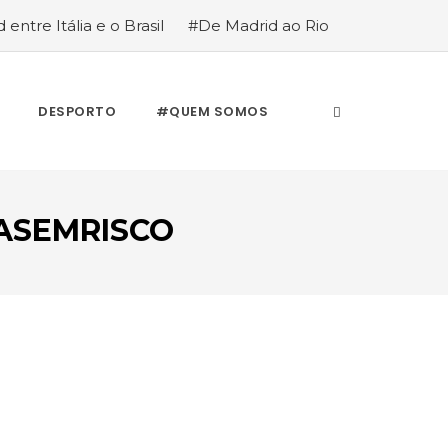
 entre Itália e o Brasil
#De Madrid ao Rio
stória de quem anda cá e lá
DESPORTO
#QUEM SOMOS
ASEMRISCO