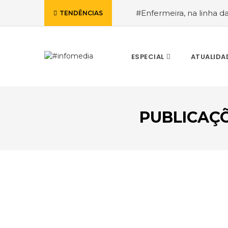
#Enfermeira, na linha d
TENDÊNCIAS
de Janeiro, a procura pe
ESPECIAL
ATUALIDA
PUBLICAÇ
VOLTAR