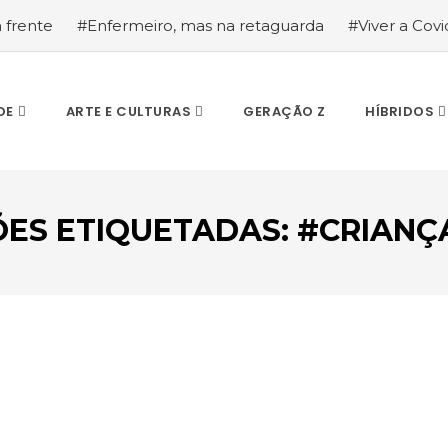
a frente
#Enfermeiro, mas na retaguarda
#Viver a Covid
la segurança
#O relato de um motorista de pesados, a hi
DE
ARTE E CULTURAS
GERAÇÃO Z
HÍBRIDOS
ÕES ETIQUETADAS: #CRIANÇ
ESCREVA O QUE PROCURA E PRIMA ENTER