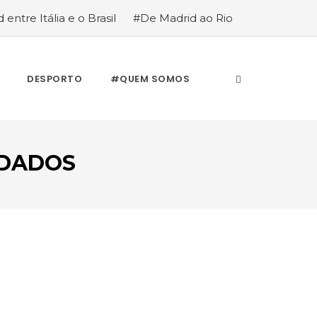
 entre Itália e o Brasil
#De Madrid ao Rio
stória de quem anda cá e lá
DESPORTO
#QUEM SOMOS
IDADOS