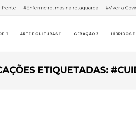
a frente
#Enfermeiro, mas na retaguarda
#Viver a Covid
la segurança
#O relato de um motorista de pesados, a hi
DE
ARTE E CULTURAS
GERAÇÃO Z
HÍBRIDOS
CAÇÕES ETIQUETADAS: #CU
ESCREVA O QUE PROCURA E PRIMA ENTER