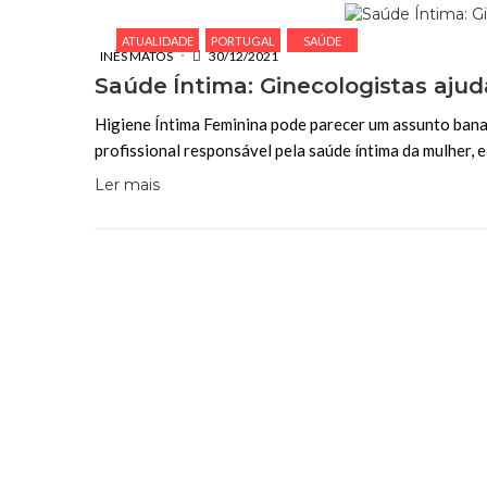
ATUALIDADE
PORTUGAL
SAÚDE
INÊS MATOS
30/12/2021
Saúde Íntima: Ginecologistas aju
Higiene Íntima Feminina pode parecer um assunto banal
profissional responsável pela saúde íntima da mulher, e
Ler mais