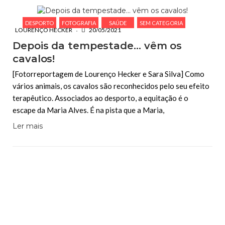
DESPORTO
FOTOGRAFIA
SAÚDE
SEM CATEGORIA
LOURENÇO HECKER
20/05/2021
Depois da tempestade… vêm os
cavalos!
[Fotorreportagem de Lourenço Hecker e Sara Silva] Como
vários animais, os cavalos são reconhecidos pelo seu efeito
terapêutico. Associados ao desporto, a equitação é o
escape da Maria Alves. É na pista que a Maria,
Ler mais