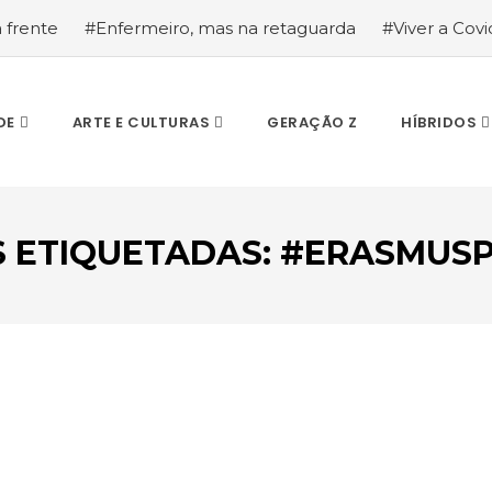
a frente
#Enfermeiro, mas na retaguarda
#Viver a Covid
la segurança
#O relato de um motorista de pesados, a hi
DE
ARTE E CULTURAS
GERAÇÃO Z
HÍBRIDOS
S ETIQUETADAS: #ERASMUS
ESCREVA O QUE PROCURA E PRIMA ENTER