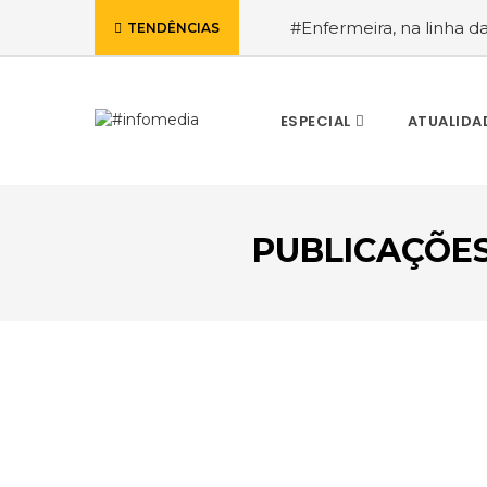
#Enfermeira, na linha d
TENDÊNCIAS
de Janeiro, a procura pe
ESPECIAL
ATUALIDA
PUBLICAÇÕE
VOLTAR