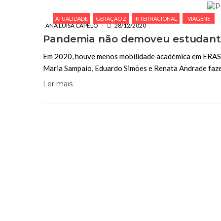
ATUALIDADE
GERAÇÃO Z
INTERNACIONAL
VIAGENS
ANA LUÍSA CAPELO
28/12/2020
Pandemia não demoveu estudant
Em 2020, houve menos mobilidade académica em ERASMU
Maria Sampaio, Eduardo Simões e Renata Andrade faze
Ler mais