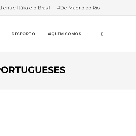
 entre Itália e o Brasil
#De Madrid ao Rio
stória de quem anda cá e lá
DESPORTO
#QUEM SOMOS
PORTUGUESES