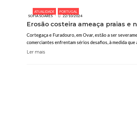
ATUALIDADE
PORTUGAL
SOFIA SOARES
22/10/2024
Erosão costeira ameaça praias e
Cortegaça e Furadouro, em Ovar, estão a ser severamen
comerciantes enfrentam sérios desafios, à medida que
Ler mais