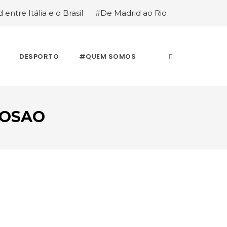
 entre Itália e o Brasil
#De Madrid ao Rio
stória de quem anda cá e lá
DESPORTO
#QUEM SOMOS
ROSAO