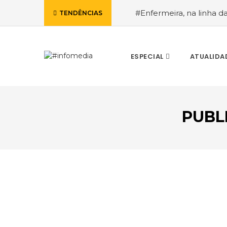
#Enfermeira, na linha d
TENDÊNCIAS
de Janeiro, a procura pe
ESPECIAL
ATUALIDA
PUBL
VOLTAR