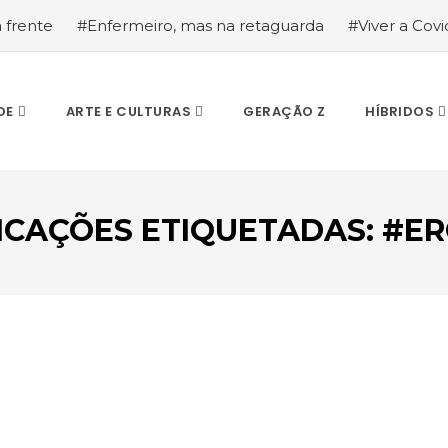
a frente
#Enfermeiro, mas na retaguarda
#Viver a Covid
la segurança
#O relato de um motorista de pesados, a hi
DE
ARTE E CULTURAS
GERAÇÃO Z
HÍBRIDOS
ICAÇÕES ETIQUETADAS: #E
ESCREVA O QUE PROCURA E PRIMA ENTER