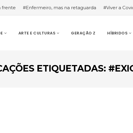
a frente
#Enfermeiro, mas na retaguarda
#Viver a Covid
la segurança
#O relato de um motorista de pesados, a hi
DE
ARTE E CULTURAS
GERAÇÃO Z
HÍBRIDOS
CAÇÕES ETIQUETADAS: #EXI
ESCREVA O QUE PROCURA E PRIMA ENTER