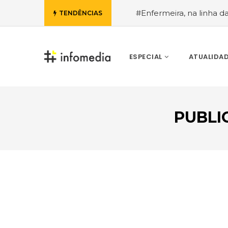
#Enfermeira, na linha d
TENDÊNCIAS
de Janeiro, a procura pe
ESPECIAL
ATUALIDA
PUBLI
VOLTAR