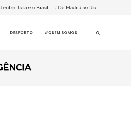
 entre Itália e o Brasil
#De Madrid ao Rio
stória de quem anda cá e lá
DESPORTO
#QUEM SOMOS
GÊNCIA