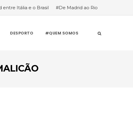
 entre Itália e o Brasil
#De Madrid ao Rio
stória de quem anda cá e lá
DESPORTO
#QUEM SOMOS
MALICÃO