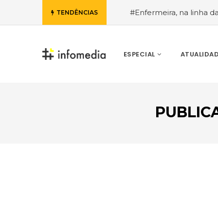
#Enfermeira, na linha d
TENDÊNCIAS
de Janeiro, a procura pe
ESPECIAL
ATUALIDA
PUBLIC
VOLTAR