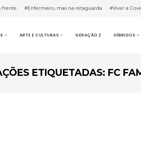
a frente
#Enfermeiro, mas na retaguarda
#Viver a Covid
la segurança
#O relato de um motorista de pesados, a hi
DE
ARTE E CULTURAS
GERAÇÃO Z
HÍBRIDOS
AÇÕES ETIQUETADAS: FC FA
ESCREVA O QUE PROCURA E PRIMA ENTER