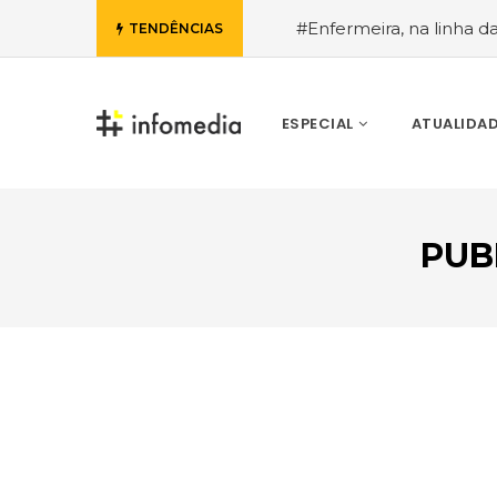
#Enfermeira, na linha d
TENDÊNCIAS
de Janeiro, a procura pe
ESPECIAL
ATUALIDA
PUB
VOLTAR