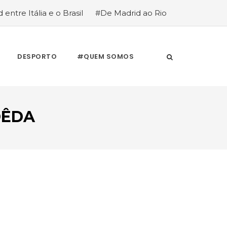
 entre Itália e o Brasil
#De Madrid ao Rio
stória de quem anda cá e lá
DESPORTO
#QUEM SOMOS
OÊDA