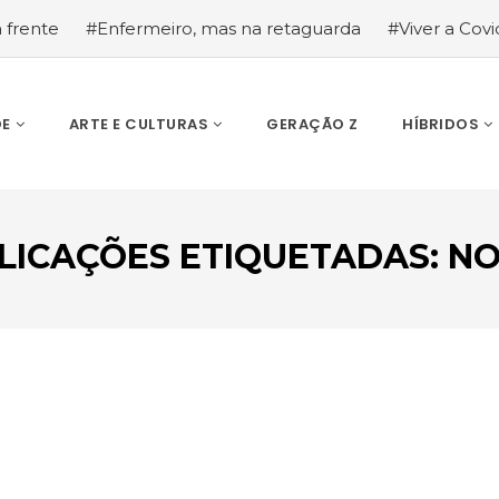
a frente
#Enfermeiro, mas na retaguarda
#Viver a Covid
la segurança
#O relato de um motorista de pesados, a hi
DE
ARTE E CULTURAS
GERAÇÃO Z
HÍBRIDOS
LICAÇÕES ETIQUETADAS: N
ESCREVA O QUE PROCURA E PRIMA ENTER