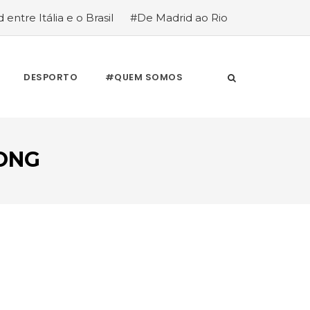
 entre Itália e o Brasil
#De Madrid ao Rio
stória de quem anda cá e lá
DESPORTO
#QUEM SOMOS
ONG