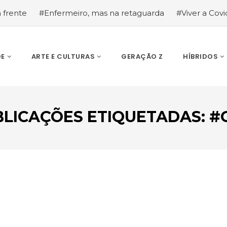
a frente
#Enfermeiro, mas na retaguarda
#Viver a Covid
la segurança
#O relato de um motorista de pesados, a hi
DE
ARTE E CULTURAS
GERAÇÃO Z
HÍBRIDOS
BLICAÇÕES ETIQUETADAS: #
ESCREVA O QUE PROCURA E PRIMA ENTER