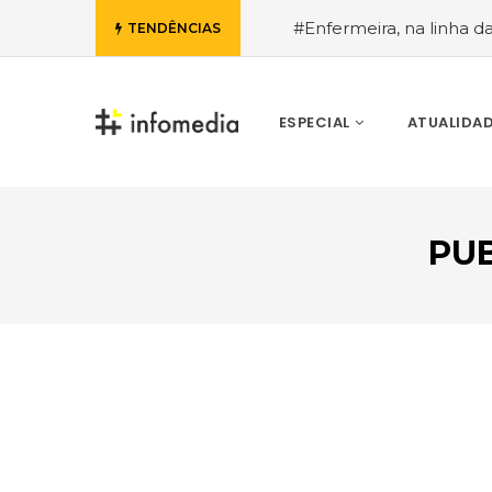
#Enfermeira, na linha d
TENDÊNCIAS
de Janeiro, a procura pe
ESPECIAL
ATUALIDA
PU
VOLTAR