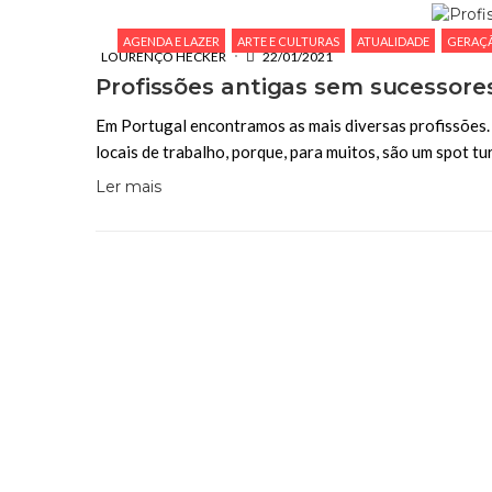
AGENDA E LAZER
ARTE E CULTURAS
ATUALIDADE
GERAÇ
LOURENÇO HECKER
22/01/2021
Profissões antigas sem sucessore
Em Portugal encontramos as mais diversas profissões. 
locais de trabalho, porque, para muitos, são um spot tu
Ler mais