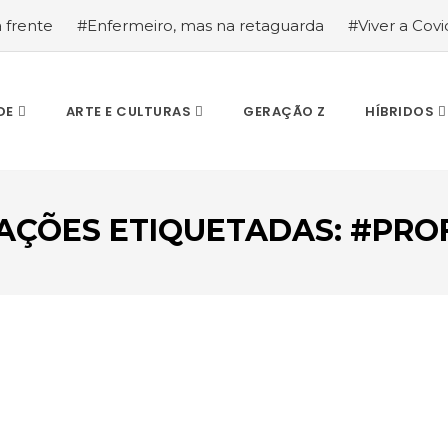
a frente
#Enfermeiro, mas na retaguarda
#Viver a Covid
la segurança
#O relato de um motorista de pesados, a hi
DE
ARTE E CULTURAS
GERAÇÃO Z
HÍBRIDOS
AÇÕES ETIQUETADAS: #PRO
ESCREVA O QUE PROCURA E PRIMA ENTER