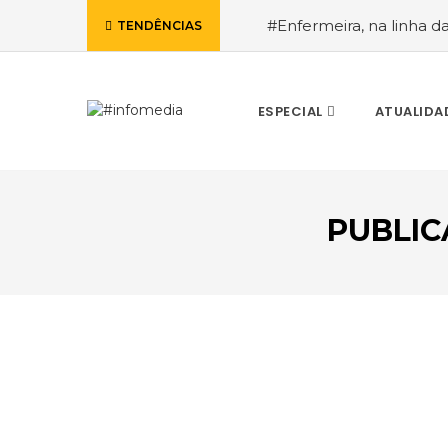
#Enfermeira, na linha d
TENDÊNCIAS
de Janeiro, a procura pe
ESPECIAL
ATUALIDA
PUBLIC
VOLTAR