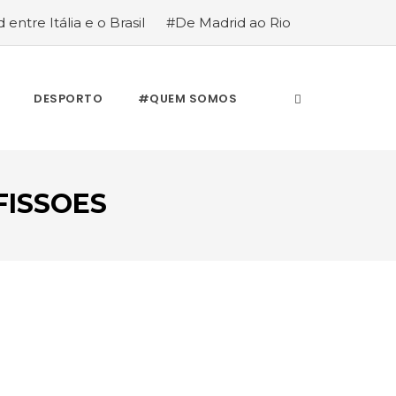
 entre Itália e o Brasil
#De Madrid ao Rio
stória de quem anda cá e lá
DESPORTO
#QUEM SOMOS
FISSOES