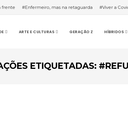
a frente
#Enfermeiro, mas na retaguarda
#Viver a Covid
la segurança
#O relato de um motorista de pesados, a hi
DE
ARTE E CULTURAS
GERAÇÃO Z
HÍBRIDOS
AÇÕES ETIQUETADAS: #REF
ESCREVA O QUE PROCURA E PRIMA ENTER