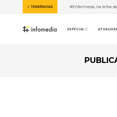
#Enfermeira, na linha d
TENDÊNCIAS
de Janeiro, a procura pe
ESPECIAL
ATUALIDA
PUBLIC
VOLTAR