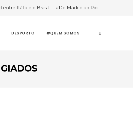
 entre Itália e o Brasil
#De Madrid ao Rio
stória de quem anda cá e lá
DESPORTO
#QUEM SOMOS
UGIADOS