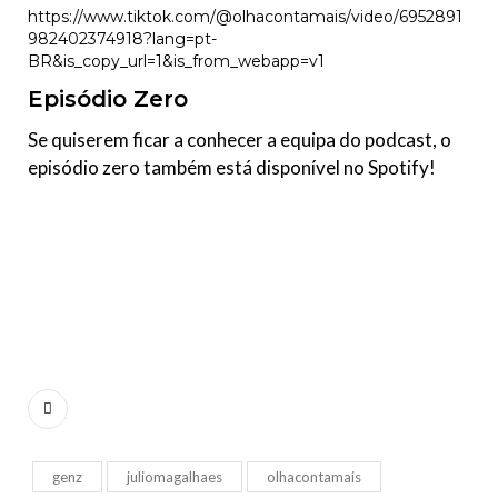
https://www.tiktok.com/@olhacontamais/video/6952891
982402374918?lang=pt-
BR&is_copy_url=1&is_from_webapp=v1
Episódio Zero
Se quiserem ficar a conhecer a equipa do podcast, o
episódio zero também está disponível no Spotify!
genz
juliomagalhaes
olhacontamais