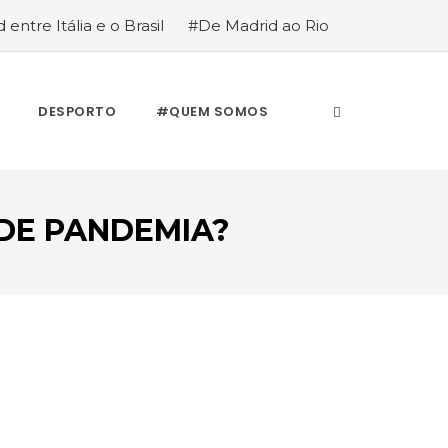
 entre Itália e o Brasil
#De Madrid ao Rio
stória de quem anda cá e lá
DESPORTO
#QUEM SOMOS
DE PANDEMIA?