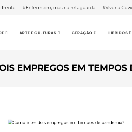
a frente
#Enfermeiro, mas na retaguarda
#Viver a Covid
la segurança
#O relato de um motorista de pesados, a hi
DE
ARTE E CULTURAS
GERAÇÃO Z
HÍBRIDOS
DOIS EMPREGOS EM TEMPOS 
ESCREVA O QUE PROCURA E PRIMA ENTER