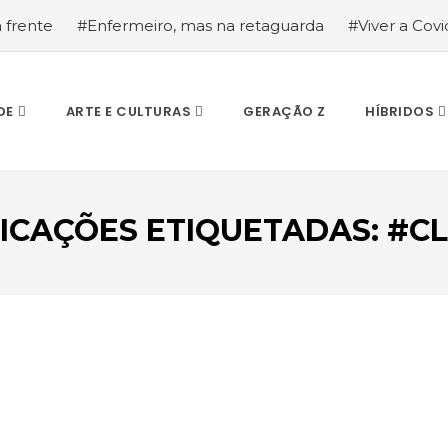
a frente
#Enfermeiro, mas na retaguarda
#Viver a Covid
la segurança
#O relato de um motorista de pesados, a hi
DE
ARTE E CULTURAS
GERAÇÃO Z
HÍBRIDOS
ICAÇÕES ETIQUETADAS: #C
ESCREVA O QUE PROCURA E PRIMA ENTER