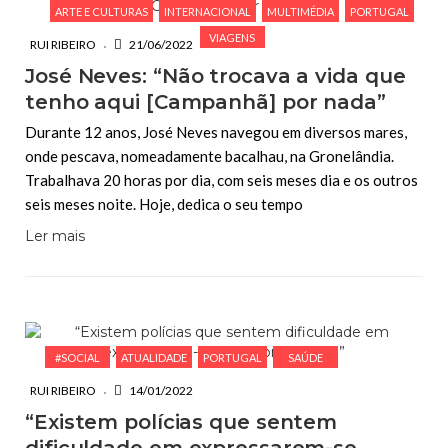
ARTE E CULTURAS
INTERNACIONAL
MULTIMÉDIA
PORTUGAL
VIAGENS
RUI RIBEIRO
21/06/2022
José Neves: “Não trocava a vida que
tenho aqui [Campanhã] por nada”
Durante 12 anos, José Neves navegou em diversos mares,
onde pescava, nomeadamente bacalhau, na Gronelândia.
Trabalhava 20 horas por dia, com seis meses dia e os outros
seis meses noite. Hoje, dedica o seu tempo
Ler mais
#SOCIAL
ATUALIDADE
PORTUGAL
SAÚDE
RUI RIBEIRO
14/01/2022
“Existem polícias que sentem