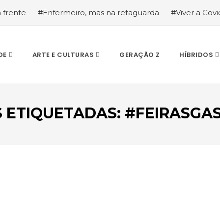
a frente
#Enfermeiro, mas na retaguarda
#Viver a Covid
la segurança
#O relato de um motorista de pesados, a hi
DE
ARTE E CULTURAS
GERAÇÃO Z
HÍBRIDOS
 ETIQUETADAS: #FEIRASG
ESCREVA O QUE PROCURA E PRIMA ENTER