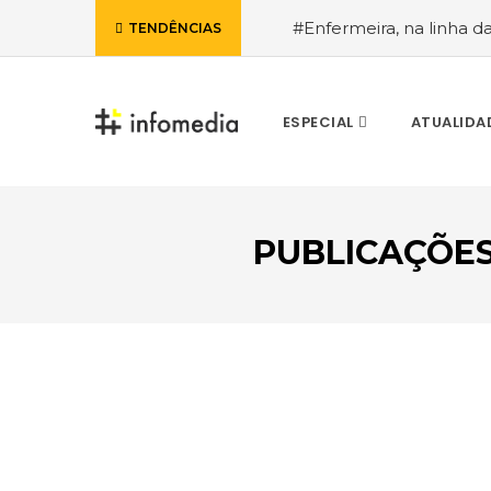
#Enfermeira, na linha d
TENDÊNCIAS
de Janeiro, a procura pe
ESPECIAL
ATUALIDA
PUBLICAÇÕES
VOLTAR