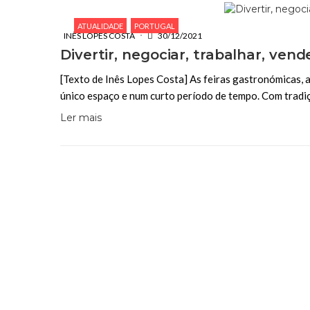
ATUALIDADE
PORTUGAL
INÊS LOPES COSTA
30/12/2021
Divertir, negociar, trabalhar, ven
[Texto de Inês Lopes Costa] As feiras gastronómicas,
único espaço e num curto período de tempo. Com tradi
Ler mais