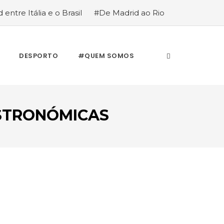
 entre Itália e o Brasil
#De Madrid ao Rio
stória de quem anda cá e lá
DESPORTO
#QUEM SOMOS
ASTRONÓMICAS