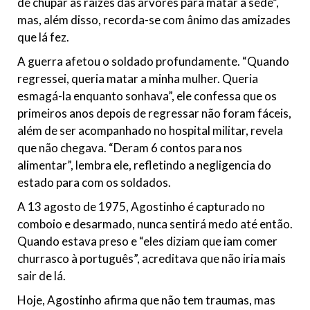
de chupar as raízes das árvores para matar a sede”,
mas, além disso, recorda-se com ânimo das amizades
que lá fez.
A guerra afetou o soldado profundamente. “Quando
regressei, queria matar a minha mulher. Queria
esmagá-la enquanto sonhava”, ele confessa que os
primeiros anos depois de regressar não foram fáceis,
além de ser acompanhado no hospital militar, revela
que não chegava. “Deram 6 contos para nos
alimentar”, lembra ele, refletindo a negligencia do
estado para com os soldados.
A 13 agosto de 1975, Agostinho é capturado no
comboio e desarmado, nunca sentirá medo até então.
Quando estava preso e “eles diziam que iam comer
churrasco à português”, acreditava que não iria mais
sair de lá.
Hoje, Agostinho afirma que não tem traumas, mas