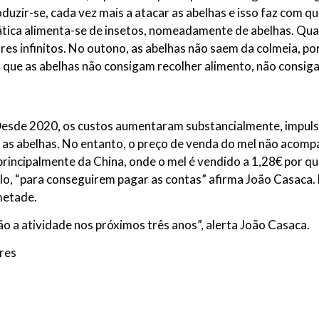
oduzir-se, cada vez mais a atacar as abelhas e isso faz com 
siática alimenta-se de insetos, nomeadamente de abelhas. Q
tares infinitos. No outono, as abelhas não saem da colmeia, 
que as abelhas não consigam recolher alimento, não consig
Desde 2020, os custos aumentaram substancialmente, impulsio
as abelhas. No entanto, o preço de venda do mel não acompa
 principalmente da China, onde o mel é vendido a 1,28€ por q
lo, “para conseguirem pagar as contas” afirma João Casaca. 
 metade.
ão a atividade nos próximos três anos”, alerta João Casaca.
res