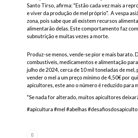
Santo Tirso, afirma: “Estão cada vez mais a repr
e viver da produção de mel próprio”. A vespa a
zona, pois sabe que ali existem recursos alimen
alimentarão delas. Este comportamento faz com 
subnutrição e muitas vezes a morte.
Produz-se menos, vende-se pior e mais barato. 
combustíveis, medicamentos e alimentação para 
julho de 2024, cerca de 10 mil toneladas de mel,
vender o mel a um preço mínimo de 4,50€ por qui
apicultores, este ano o número é reduzido para
“Se nada for alterado, muitos apicultores deixar
#apicultura #mel #abelhas #desafiosdosapiculto