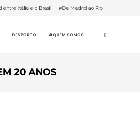
 entre Itália e o Brasil
#De Madrid ao Rio
stória de quem anda cá e lá
DESPORTO
#QUEM SOMOS
 EM 20 ANOS