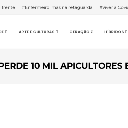
a frente
#Enfermeiro, mas na retaguarda
#Viver a Covid
la segurança
#O relato de um motorista de pesados, a hi
DE
ARTE E CULTURAS
GERAÇÃO Z
HÍBRIDOS
ERDE 10 MIL APICULTORES
ESCREVA O QUE PROCURA E PRIMA ENTER