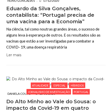
NUNO GONCALVES
17/12/2020
Eduardo da Silva Gonçalves,
contabilista: “Portugal precisa de
uma vacina para a Economia”
Na ciência, tal como noutras grandes áreas, o sucesso de
alguns leva à esperança de outros. E os resultados são as
vacinas que estão a ser investigadas para combater a
COVID- 19, uma doença respiratória
Ler mais
ATUALIDADE
ESPECIAL
HÍBRIDOS
JORNALISMO DE INVESTIGAÇÃO
PORTUGAL
DANIELA COUTO
15/06/2020
Do Alto Minho ao Vale do Sousa: o
impacto da Covid-19 em quatro