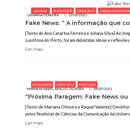
#SOCIAL
ATUALIDADE
GERAÇÃO Z
JORNALISMO FRAN
CATARINA FERREIRA
12/05/2021
Fake News: “ A informação que 
[Texto de Ana Catarina Ferreira e Juliana Silva] Ao lo
Lusófona do Porto, foram debatidas ideias e reflexões
Ler mais
ATUALIDADE
GERAÇÃO Z
PORTUGAL
MARIANA ISABEL ARAÚJO OLIVEIRA
08/05/2021
“Próxima Paragem: Fake News ou C
[Texto de Mariana Oliveira e Raquel Valente] Desinfo
pelos finalistas de Ciências da Comunicação da Unive
Ler mais