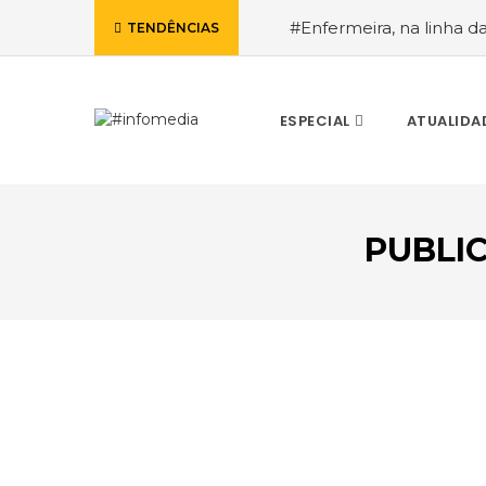
#Enfermeira, na linha d
TENDÊNCIAS
de Janeiro, a procura pe
ESPECIAL
ATUALIDA
PUBLI
VOLTAR