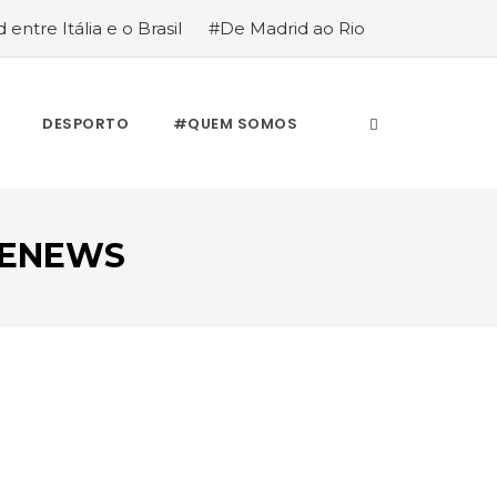
 entre Itália e o Brasil
#De Madrid ao Rio
stória de quem anda cá e lá
DESPORTO
#QUEM SOMOS
KENEWS