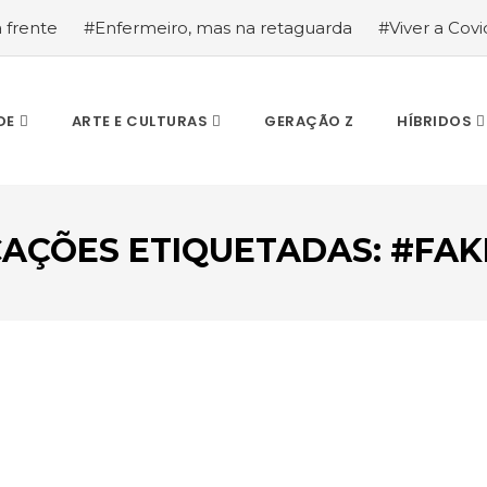
a frente
#Enfermeiro, mas na retaguarda
#Viver a Covid
la segurança
#O relato de um motorista de pesados, a hi
DE
ARTE E CULTURAS
GERAÇÃO Z
HÍBRIDOS
CAÇÕES ETIQUETADAS: #FA
ESCREVA O QUE PROCURA E PRIMA ENTER