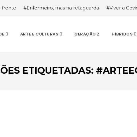
a frente
#Enfermeiro, mas na retaguarda
#Viver a Covid
la segurança
#O relato de um motorista de pesados, a hi
DE
ARTE E CULTURAS
GERAÇÃO Z
HÍBRIDOS
ÕES ETIQUETADAS: #ARTE
ESCREVA O QUE PROCURA E PRIMA ENTER