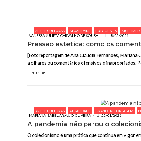
ARTE E CULTURAS
ATUALIDADE
FOTOGRAFIA
MULTIMÉDI
VANESSA JULIETA CARVALHO DE SOUSA
18/05/2021
Pressão estética: como os coment
[Fotoreportagem de Ana Cláudia Fernandes, Mariana Oli
a olhares ou comentários ofensivos e inapropriados. P
Ler mais
ARTE E CULTURAS
ATUALIDADE
GRANDE REPORTAGEM
P
MARIANA ISABEL ARAÚJO OLIVEIRA
22/01/2021
A pandemia não parou o colecion
O colecionismo é uma prática que continua em vigor em