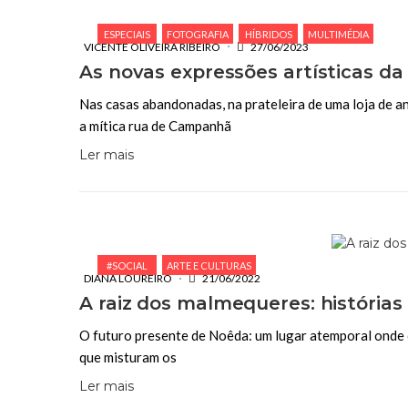
ESPECIAIS
FOTOGRAFIA
HÍBRIDOS
MULTIMÉDIA
VICENTE OLIVEIRA RIBEIRO
27/06/2023
As novas expressões artísticas da 
Nas casas abandonadas, na prateleira de uma loja de an
a mítica rua de Campanhã
Ler mais
#SOCIAL
ARTE E CULTURAS
DIANA LOUREIRO
21/06/2022
A raiz dos malmequeres: história
O futuro presente de Noêda: um lugar atemporal onde o 
que misturam os
Ler mais