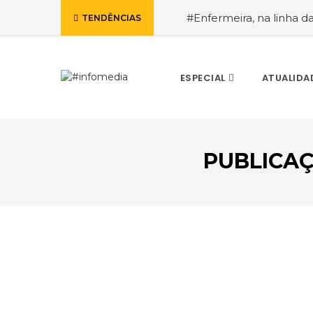
#Enfermeira, na linha d
TENDÊNCIAS
de Janeiro, a procura pe
ESPECIAL
ATUALIDA
PUBLICAÇ
VOLTAR