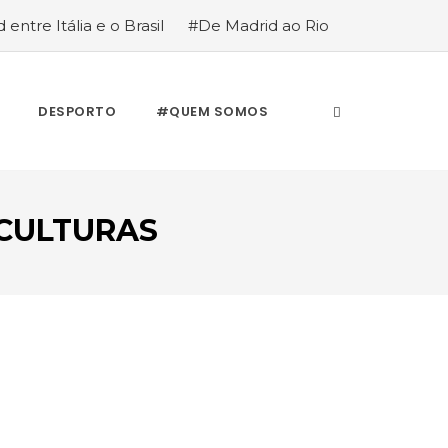
 entre Itália e o Brasil
#De Madrid ao Rio
stória de quem anda cá e lá
DESPORTO
#QUEM SOMOS
ECULTURAS