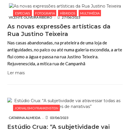
ESPECIAIS
FOTOGRAFIA
HÍBRIDOS
MULTIMÉDIA
VICENTE OLIVEIRA RIBEIRO
27/06/2023
As novas expressões artísticas da
Rua Justino Teixeira
Nas casas abandonadas, na prateleira de uma loja de
antiguidades, no palco ou até numa galeria escondida, a arte
flui como a água e passa na rua Justino Teixeira.
Rejuvenescida, a mítica rua de Campanhã
Ler mais
JORNALISMO FRANKENSTEIN
CATARINA ALMEIDA
03/06/2023
Estúdio Crua: “A subjetividade vai