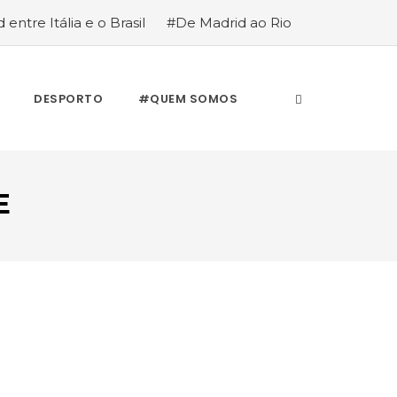
 entre Itália e o Brasil
#De Madrid ao Rio
stória de quem anda cá e lá
DESPORTO
#QUEM SOMOS
E