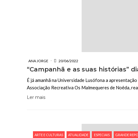
ANA JORGE
20/06/2022
“Campanhã e as suas histórias” di
É já amanhã na Universidade Lusófona a apresentação
Associação Recreativa Os Malmequeres de Noêda, reali
Ler mais
ARTE E CULTURAS
ATUALIDADE
ESPECIAIS
GRANDE REP