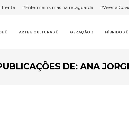
a frente
#Enfermeiro, mas na retaguarda
#Viver a Covid
la segurança
#O relato de um motorista de pesados, a hi
DE
ARTE E CULTURAS
GERAÇÃO Z
HÍBRIDOS
PUBLICAÇÕES DE:
ANA JORG
ESCREVA O QUE PROCURA E PRIMA ENTER