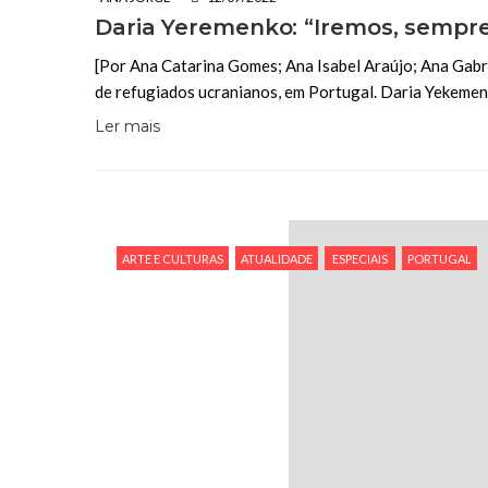
Daria Yeremenko: “Iremos, sempre
[Por Ana Catarina Gomes; Ana Isabel Araújo; Ana Gabri
de refugiados ucranianos, em Portugal. Daria Yekeme
Ler mais
ARTE E CULTURAS
ATUALIDADE
ESPECIAIS
PORTUGAL