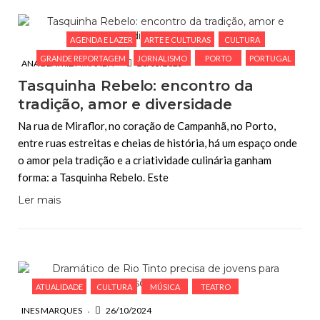
AGENDA E LAZER
ARTE E CULTURAS
CULTURA
GRANDE REPORTAGEM
JORNALISMO
PORTO
PORTUGAL
ANA BEATRIZ MIRANDA
20/03/2025
Tasquinha Rebelo: encontro da
tradição, amor e diversidade
Na rua de Miraflor, no coração de Campanhã, no Porto,
entre ruas estreitas e cheias de história, há um espaço onde
o amor pela tradição e a criatividade culinária ganham
forma: a Tasquinha Rebelo. Este
Ler mais
ATUALIDADE
CULTURA
MÚSICA
TEATRO
INES MARQUES
26/10/2024