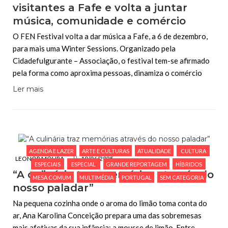
visitantes a Fafe e volta a juntar
música, comunidade e comércio
O FEN Festival volta a dar música a Fafe, a 6 de dezembro,
para mais uma Winter Sessions. Organizado pela
Cidadefulgurante – Associação, o festival tem-se afirmado
pela forma como aproxima pessoas, dinamiza o comércio
Ler mais
AGENDA E LAZER
ARTE E CULTURAS
ATUALIDADE
CULTURA
LEONOR MOURA
10/06/2025
ESPECIAIS
ESPECIAL
GRANDE REPORTAGEM
HÍBRIDOS
“A culinária traz memórias através do
MESA COMUM
MULTIMÉDIA
PORTUGAL
SEM CATEGORIA
nosso paladar”
Na pequena cozinha onde o aroma do limão toma conta do
ar, Ana Karolina Conceição prepara uma das sobremesas
mais afetivas da sua infância: a mousse de limão. Entre