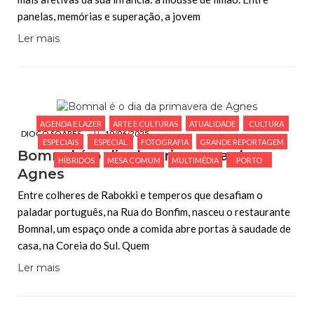
panelas, memórias e superação, a jovem
Ler mais
AGENDA E LAZER
ARTE E CULTURAS
ATUALIDADE
CULTURA
DIOGO SOARES
10/06/2025
ESPECIAIS
ESPECIAL
FOTOGRAFIA
GRANDE REPORTAGEM
Bomnal é o dia da primavera de
HÍBRIDOS
MESA COMUM
MULTIMÉDIA
PORTO
Agnes
Entre colheres de Rabokki e temperos que desafiam o
paladar português, na Rua do Bonfim, nasceu o restaurante
Bomnal, um espaço onde a comida abre portas à saudade de
casa, na Coreia do Sul. Quem
Ler mais