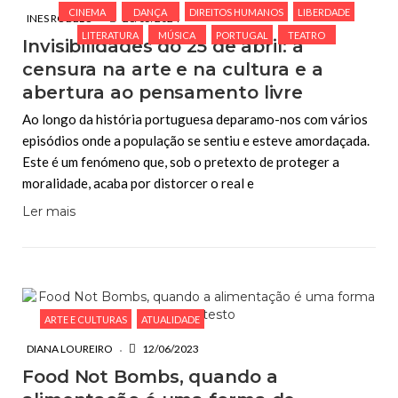
CINEMA
DANÇA
DIREITOS HUMANOS
LIBERDADE
INES RODELO
28/05/2024
LITERATURA
MÚSICA
PORTUGAL
TEATRO
Invisibilidades do 25 de abril: a
censura na arte e na cultura e a
abertura ao pensamento livre
Ao longo da história portuguesa deparamo-nos com vários
episódios onde a população se sentiu e esteve amordaçada.
Este é um fenómeno que, sob o pretexto de proteger a
moralidade, acaba por distorcer o real e
Ler mais
ARTE E CULTURAS
ATUALIDADE
DIANA LOUREIRO
12/06/2023
Food Not Bombs, quando a