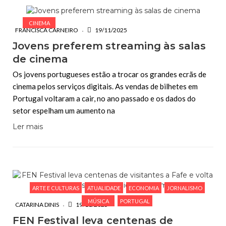
CINEMA
FRANCISCA CARNEIRO
19/11/2025
Jovens preferem streaming às salas
de cinema
Os jovens portugueses estão a trocar os grandes ecrãs de
cinema pelos serviços digitais. As vendas de bilhetes em
Portugal voltaram a cair, no ano passado e os dados do
setor espelham um aumento na
Ler mais
ARTE E CULTURAS
ATUALIDADE
ECONOMIA
JORNALISMO
MÚSICA
PORTUGAL
CATARINA DINIS
19/11/2025
FEN Festival leva centenas de