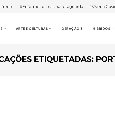
a frente
#Enfermeiro, mas na retaguarda
#Viver a Covid
la segurança
#O relato de um motorista de pesados, a hi
DE
ARTE E CULTURAS
GERAÇÃO Z
HÍBRIDOS
CAÇÕES ETIQUETADAS: PO
ESCREVA O QUE PROCURA E PRIMA ENTER