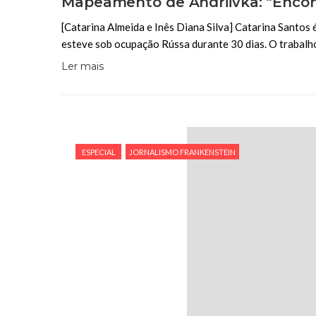
Mapeamento de Andriivka: “Encont
[Catarina Almeida e Inês Diana Silva] Catarina Santos
esteve sob ocupação Rússa durante 30 dias. O trabalh
Ler mais
ESPECIAL
JORNALISMO FRANKENSTEIN