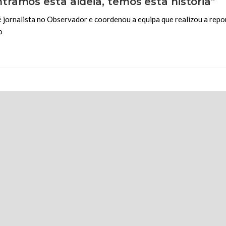
ramos esta aldeia, temos esta história”
 é jornalista no Observador e coordenou a equipa que realizou a rep
o