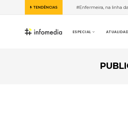
#Enfermeira, na linha d
TENDÊNCIAS
de Janeiro, a procura pe
ESPECIAL
ATUALIDA
PUBLI
VOLTAR