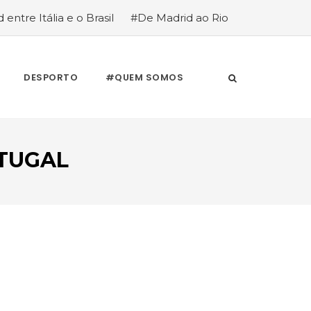
 entre Itália e o Brasil
#De Madrid ao Rio
stória de quem anda cá e lá
DESPORTO
#QUEM SOMOS
RTUGAL